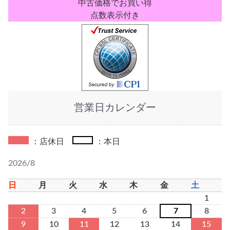
中古価格でお買い得
点数表示付き
営業日カレンダー
：店休日
：本日
2026/8
日
月
火
水
木
金
土
1
2
3
4
5
6
7
8
9
10
11
12
13
14
15