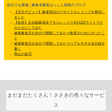
休日でも麻雀 | 麻雀卓業者はっしん部長のブログ
【店主デビュー】麻雀用品のリサイクルショップを開店し
ました
【改造】全自動麻雀卓アモスレックス3をLEDライトでビ
カビカにしてみた
健康麻雀店を自分で開業してみた→集客のためにやったこ
と
健康麻雀店を自分で開業してみた→リアルすぎる全記録を
書く
岡山の旅③
まだまだたくさん！ささきの色々なサービ
ス