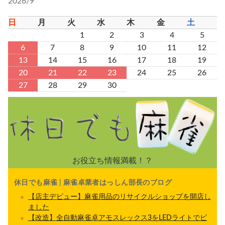
2026/9
日
月
火
水
木
金
土
1
2
3
4
5
6
7
8
9
10
11
12
13
14
15
16
17
18
19
20
21
22
23
24
25
26
27
28
29
30
お役立ち情報満載！？
休日でも麻雀 | 麻雀卓業者はっしん部長のブログ
【店主デビュー】麻雀用品のリサイクルショップを開店し
ました
【改造】全自動麻雀卓アモスレックス3をLEDライトでビ