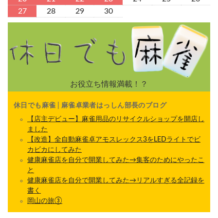
27
28
29
30
お役立ち情報満載！？
休日でも麻雀 | 麻雀卓業者はっしん部長のブログ
【店主デビュー】麻雀用品のリサイクルショップを開店し
ました
【改造】全自動麻雀卓アモスレックス3をLEDライトでビ
カビカにしてみた
健康麻雀店を自分で開業してみた→集客のためにやったこ
と
健康麻雀店を自分で開業してみた→リアルすぎる全記録を
書く
岡山の旅③